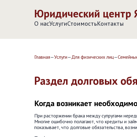
Юридический центр Я
О нас
Услуги
Стоимость
Контакты
Главная
—
Услуги
—
Для физических лиц
—
Семейны
Раздел долговых обя
Когда возникает необходимос
При расторжении брака между супругами нередк
Многие ошибочно полагают, что кредиты и займ
показывает, что долговые обязательства, возн