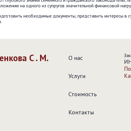
т глубокого знания семейного и гражданского законодательств
зложению на одного из супругов значительной финансовой нагру
одготовить необходимые документы, представить интересы в с
.
нкова С . М.
Зак
О нас
ИН
По
Ка
Услуги
Стоимость
Контакты