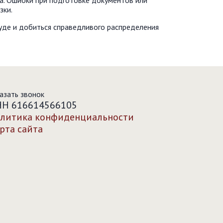
а. Ошибки при подготовке документов или
зки.
уде и добиться справедливого распределения
азать звонок
Н 616614566105
литика конфиденциальности
рта сайта