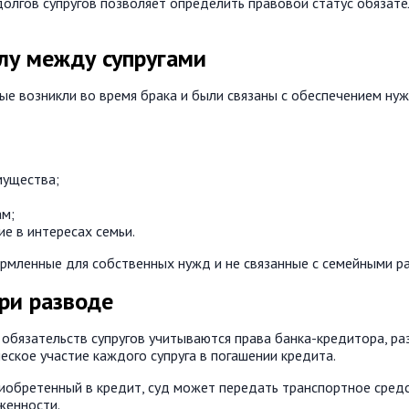
олгов супругов позволяет определить правовой статус обязате
лу между супругами
е возникли во время брака и были связаны с обеспечением нужд
мущества;
м;
е в интересах семьи.
ормленные для собственных нужд и не связанные с семейными ра
ри разводе
обязательств супругов учитываются права банка-кредитора, р
ское участие каждого супруга в погашении кредита.
иобретенный в кредит, суд может передать транспортное средс
женности.